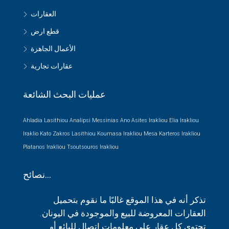
العقارات
قطع ارض
الأعمال الجاهزة
عقارات تجارية
عمليات البحث الشائعة
Ahladia Lasithiou
Analipsi Messinias
Ano Asites Irakliou
Elia Irakliou
Iraklio
Kato Zakros Lasithiou
Koumasa Irakliou
Mesa Karteros Irakliou
Platanos Irakliou
Tsoutsouros Irakliou
نصائح…
تذكر أنه في هذا الموقع غالبًا ما نقوم بتحميل
العقارات المعروضة للبيع والموجودة في اليونان.
تحتوي كل عقار على معلومات اتصال للبائع أو