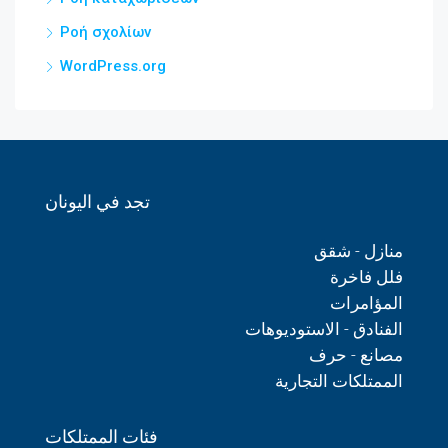
Ροή σχολίων
WordPress.org
تجد في اليونان
منازل - شقق
فلل فاخرة
المؤامرات
الفنادق - الاستوديوهات
مصانع - حرف
الممتلكات التجارية
فئات الممتلكات