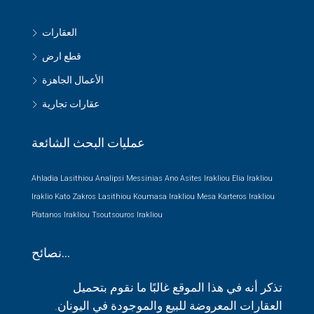
العقارات
قطع ارض
الأعمال الجاهزة
عقارات تجارية
عمليات البحث الشائعة
Ahladia Lasithiou
Analipsi Messinias
Ano Asites Irakliou
Elia Irakliou
Iraklio
Kato Zakros Lasithiou
Koumasa Irakliou
Mesa Karteros Irakliou
Platanos Irakliou
Tsoutsouros Irakliou
نصائح…
تذكر أنه في هذا الموقع غالبًا ما نقوم بتحميل
العقارات المعروضة للبيع والموجودة في اليونان.