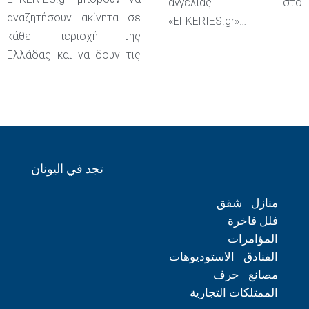
αγγελίας στο
αναζητήσουν ακίνητα σε
«EFKERIES.gr»…
κάθε περιοχή της
Ελλάδας και να δουν τις
تجد في اليونان
منازل - شقق
فلل فاخرة
المؤامرات
الفنادق - الاستوديوهات
مصانع - حرف
الممتلكات التجارية