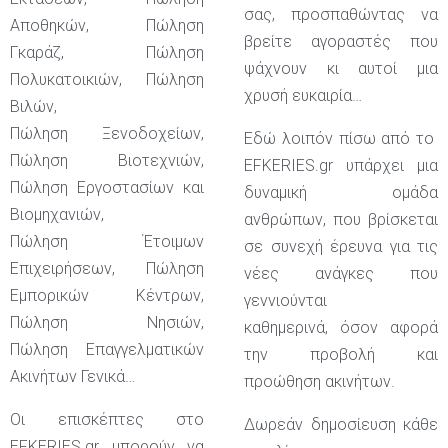
σας, προσπαθώντας να
Αποθηκών, Πώληση
βρείτε αγοραστές που
Γκαράζ, Πώληση
ψάχνουν κι αυτοί μια
Πολυκατοικιών, Πώληση
χρυσή ευκαιρία…
Βιλών,
Πώληση Ξενοδοχείων,
Εδώ λοιπόν πίσω από το
Πώληση Βιοτεχνιών,
EFKERIES.gr υπάρχει μια
Πώληση Εργοστασίων και
δυναμική ομάδα
Βιομηχανιών,
ανθρώπων, που βρίσκεται
Πώληση Έτοιμων
σε συνεχή έρευνα για τις
Επιχειρήσεων, Πώληση
νέες ανάγκες που
Εμπορικών Κέντρων,
γεννιούνται
Πώληση Νησιών,
καθημερινά, όσον αφορά
Πώληση Επαγγελματικών
την προβολή και
Ακινήτων Γενικά…
προώθηση ακινήτων.
Οι επισκέπτες στο
Δωρεάν δημοσίευση κάθε
EFKERIES.gr μπορούν να