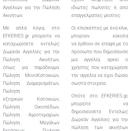
Αγγελιών για την Πώληση
ιδιώτες πωλητές ή από
Ακινήτων.
επαγγελματίες μεσίτες.
Με απλά λόγια, στο
Οι επισκέπτες με ένα κλικ,
EFKERIES.gr μπορείτε να
μπορούν εύκολα
καταχωρίσετε εντελώς
να έρθουν σε επαφή με το
Δωρεάν Αγγελίες για την
πρόσωπο που δημοσίευσε
Πώληση Ακινήτων,
μια αγγελία, αρκεί ο
όπως για παράδειγμα:
χρήστης που καταχώρησε
Πώληση ΜονοΚατοικιών,
την αγγελία να έχει δώσει
Πώληση Διαμερισμάτων,
σωστά στοιχεία.
Πώληση
Οπότε στο EFKERIES.gr,
εξοχικών Κατοικιών,
μπορείτε να
Πώληση Οικοπέδων,
δημοσιεύσετε Εντελώς
Πώληση Αγροτεμαχίων,
Δωρεάν Αγγελίες για την
Πώληση Μεγάλων
πώληση των ακινήτων
Εκτάσεων, Πώληση