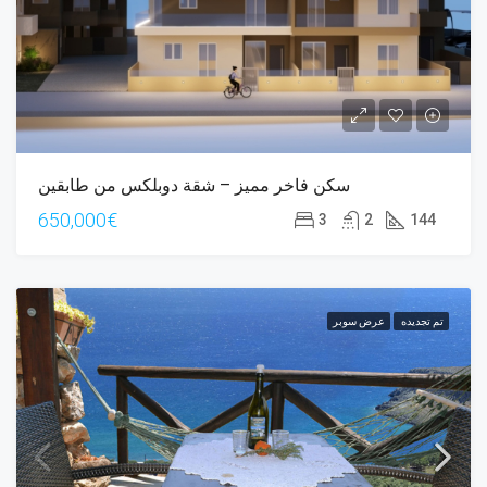
سكن فاخر مميز – شقة دوبلكس من طابقين
650,000€
3
2
144
تم تجديده
عرض سوبر