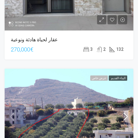
عقار لحياة هادئة ونوعية
270,000€
3
2
132
البناء القديم
عرض خاص