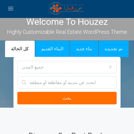
Welcome To Houzez
Highly Customizable Real Estate WordPress Theme
تم تجديده
بناء جديد
البناء القديم
كل الحالة
جميع المدن
بحث