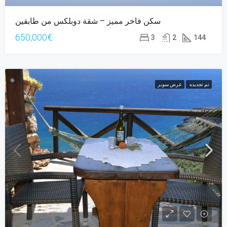
سكن فاخر مميز – شقة دوبلكس من طابقين
650,000€
3
2
144
تم تجديده
عرض سوبر