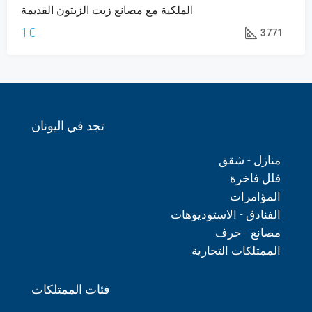
الملكية مع مصانع زيت الزيتون القديمة
1€
3771
تجد في اليونان
منازل - شقق
فلل فاخرة
المؤامرات
الفنادق - الاستوديوهات
مصانع - حرف
الممتلكات التجارية
فئات الممتلكات