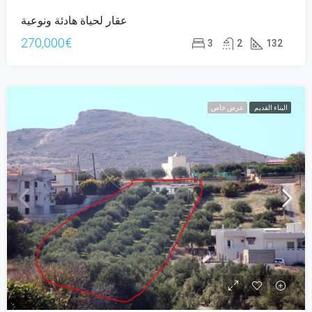
عقار لحياة هادئة ونوعية
270,000€
3
2
132
البناء القديم
عرض خاص