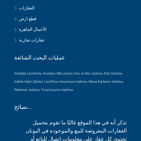
العقارات
قطع ارض
الأعمال الجاهزة
عقارات تجارية
عمليات البحث الشائعة
Ahladia Lasithiou
Analipsi Messinias
Ano Asites Irakliou
Elia Irakliou
Iraklio
Kato Zakros Lasithiou
Koumasa Irakliou
Mesa Karteros Irakliou
Platanos Irakliou
Tsoutsouros Irakliou
نصائح…
تذكر أنه في هذا الموقع غالبًا ما نقوم بتحميل
العقارات المعروضة للبيع والموجودة في اليونان.
تحتوي كل عقار على معلومات اتصال للبائع أو