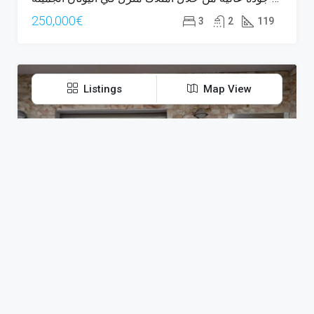
250,000€
3
2
119
Listings
Map View
تجد في اليونان
منازل - شقق
فلل فاخرة
المؤامرات
الفنادق - الاستوديوهات
مصانع - حرف
الممتلكات التجارية
عقار لحياة هادئة ونوعية