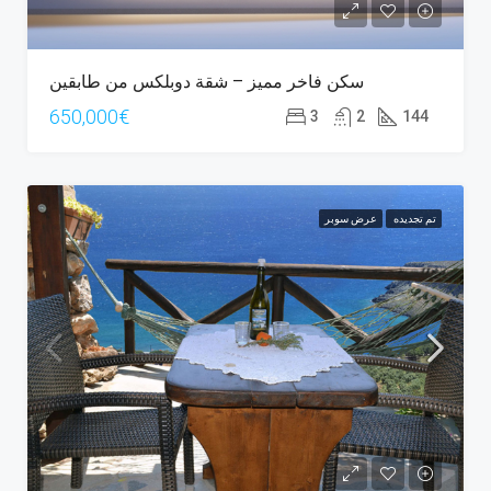
سكن فاخر مميز – شقة دوبلكس من طابقين
650,000€
3
2
144
تم تجديده
عرض سوبر