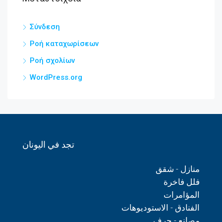
Σύνδεση
Ροή καταχωρίσεων
Ροή σχολίων
WordPress.org
تجد في اليونان
منازل - شقق
فلل فاخرة
المؤامرات
الفنادق - الاستوديوهات
مصانع - حرف