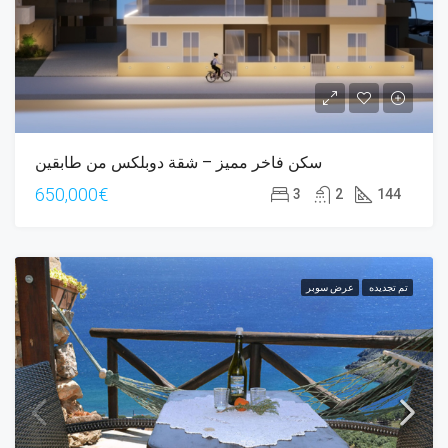
سكن فاخر مميز – شقة دوبلكس من طابقين
650,000€
3
2
144
تم تجديده
عرض سوبر