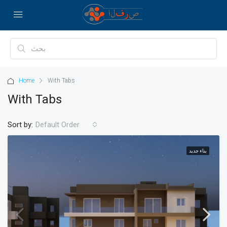
Home
With Tabs
With Tabs
Sort by:
Default Order
بناء جديد