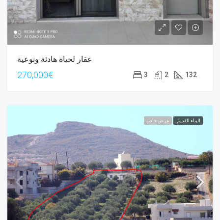
عقار لحياة هادئة ونوعية
270,000€
3
2
132
البناء القديم
عرض خاص